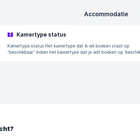
terechtkomen. Het is handiger dat wij één contactpersoon hebb
voor de correcte afhandeling van de boe
Accommodatie
Kamertype status
Kamertype status Het kamertype dat ik wil boeken staat op
“beschikbaar” Indien het kamertype dat je wilt boeken op ‘beschi
staat, wil dat zeggen dat het gewenste kamertype beschikbaar is
dit kan boeken. Nadat je de boeking bevestigd, verwerken wij jo
boeking en keuren deze goed indien wij kunnen leveren waarvoor
geboekt hebt. Het kamertype dat ik wil boeken staat op “op aanvraag”
Indien het kamertype dat je wilt boeken op ‘op aanvraag’ staat, w
zeggen dat het
cht?