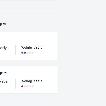
stigd
 en
oekte.
gen
Weinig lezers
only’,
only.
 na
g
gers
e
Weinig lezers
tal
armee