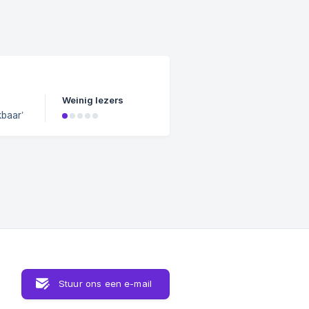
en
Weinig lezers
kbaar’
 en je
uw
 je
il dat
Stuur ons een e-mail