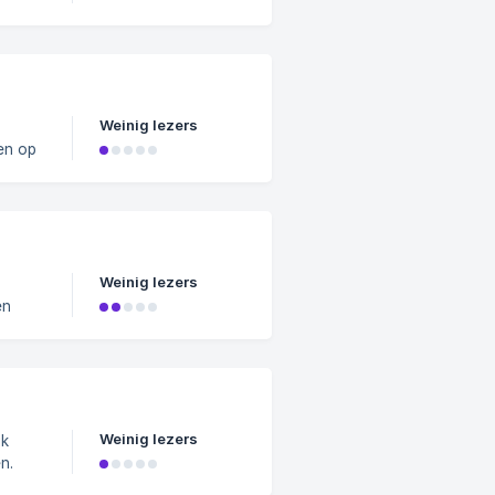
t en
Weinig lezers
ren op
 een
! Wij
tvang
Weinig lezers
en
elden
le
wij je
Weinig lezers
n.
s van