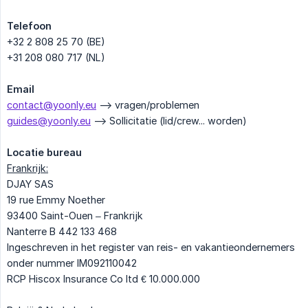
Telefoon
+32 2 808 25 70 (BE)
+31 208 080 717 (NL)
Email
contact@yoonly.eu
--> vragen/problemen
guides@yoonly.eu
--> Sollicitatie (lid/crew... worden)
Locatie bureau
Frankrijk:
DJAY SAS
19 rue Emmy Noether
93400 Saint-Ouen – Frankrijk
Nanterre B 442 133 468
Ingeschreven in het register van reis- en vakantieondernemers
onder nummer IM092110042
RCP Hiscox Insurance Co ltd € 10.000.000