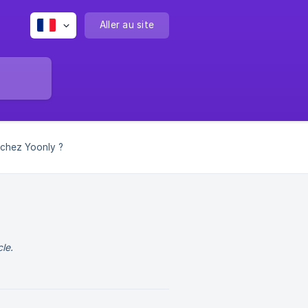
Aller au site
 chez Yoonly ?
le.