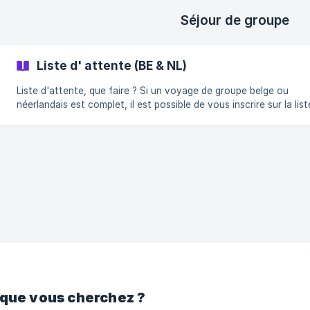
Séjour de groupe
Liste d' attente (BE & NL)
Liste d'attente, que faire ? Si un voyage de groupe belge ou
néerlandais est complet, il est possible de vous inscrire sur la list
d'attente. Une fois inscrit sur la liste d'attente, vous recevrez un e-
mail de notre part dès qu'une place se libère. Vous pourrez alors
effectuer une réservation pour participer au voyage. D'ici là,
détendez-vous ! Nous nous occupons du reste. En résumé : que se
passe-t-il après votre inscription sur la liste d'attente ? Dès qu'une
place se libère
 que vous cherchez ?