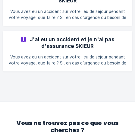
SKIEUR
Vous avez eu un accident sur votre lieu de séjour pendant
votre voyage, que faire ? Si, en cas d'urgence ou besoin de
notre aide immédiate, sans parvenir à nous joindre, par
exemple, en dehors de nos heures de bureau, contactez les
autorités locales : SAMU (urgences médicales) : 15 POLICE :
J'ai eu un accident et je n'ai pas
17 POMPIERS (pompiers - ambulance) : 18 Numéro d'urgence
d'assurance SKIEUR
européen : 112 Vous avez souscrit une assurance SKIEUR
lors de la réservation ? Ci-dessous les étapes à suivre :
Vous avez eu un accident sur votre lieu de séjour pendant
Prévenez immédiate
votre voyage, que faire ? Si, en cas d'urgence ou besoin de
notre aide immédiate, sans parvenir à nous joindre, par
exemple, en dehors de nos heures de bureau, contactez les
autorités locales: SAMU (urgences médicales) : 15 POLICE :
17 POMPIERS : 18 Numéro d'urgence européen : 112 Vous
n'avez pas souscrit d'assurance lors de votre réservation?
Ci-dessous se trouvent les étapes à suivre : Vous avez
votre propre assurance
Vous ne trouvez pas ce que vous
cherchez ?